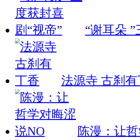
“谢耳朵 
法源寺 古刹有
陈漫：让哲