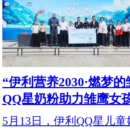
“伊利营养2030·燃
QQ星奶粉助力雏鹰女
5月13日，伊利QQ星儿