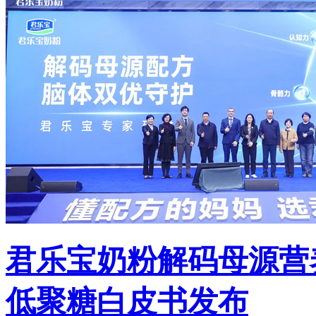
君乐宝奶粉解码母源营
低聚糖白皮书发布