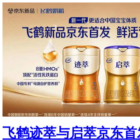
飞鹤迹萃与启萃京东首