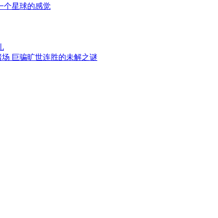
一个星球的感觉
礼
赌场 巨骗旷世连胜的未解之谜