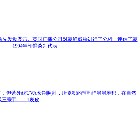
先发动袭击。英国广播公司对朝鲜威胁进行了分析，评估了朝
 1994年朝鲜谈判代表
但紫外线UVA长期照射，所累积的“罪证”层层堆积，在自然
线三宗罪 1表皮