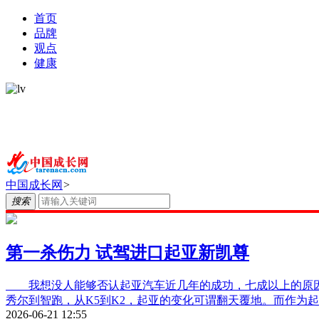
首页
品牌
观点
健康
中国成长网
>
搜索
第一杀伤力 试驾进口起亚新凯尊
我想没人能够否认起亚汽车近几年的成功，七成以上的原因来
秀尔到智跑，从K5到K2，起亚的变化可谓翻天覆地。而作为
2026-06-21 12:55