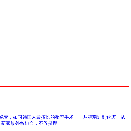
蜕变，如同韩国人最擅长的整容手术——从福瑞迪到速迈，从
全新家族外貌协会，不仅是理