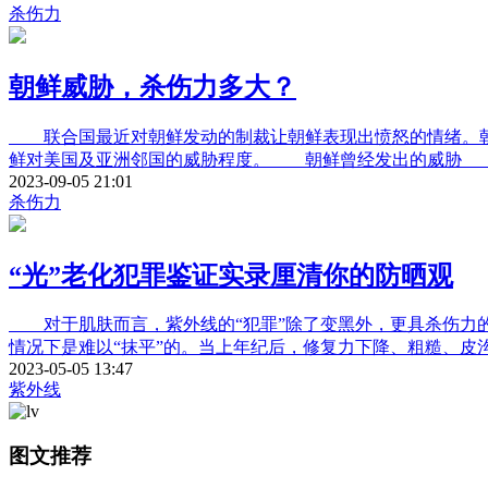
杀伤力
朝鲜威胁，杀伤力多大？
联合国最近对朝鲜发动的制裁让朝鲜表现出愤怒的情绪。朝
鲜对美国及亚洲邻国的威胁程度。 朝鲜曾经发出的威胁 朝
2023-09-05 21:01
杀伤力
“光”老化犯罪鉴证实录厘清你的防晒观
对于肌肤而言，紫外线的“犯罪”除了变黑外，更具杀伤力的是
情况下是难以“抹平”的。当上年纪后，修复力下降、粗糙、
2023-05-05 13:47
紫外线
图文推荐