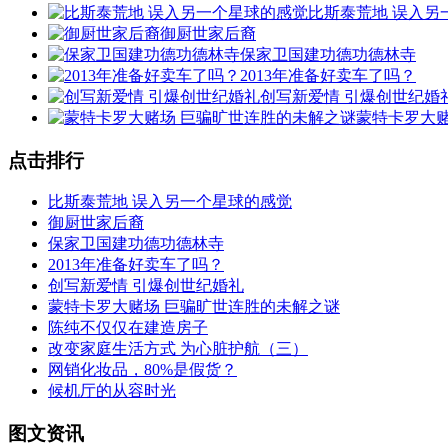
比斯泰荒地 误入另
御厨世家后裔
保家卫国建功德功德林寺
2013年准备好卖车了吗？
创写新爱情 引爆创世纪婚
蒙特卡罗大
点击排行
比斯泰荒地 误入另一个星球的感觉
御厨世家后裔
保家卫国建功德功德林寺
2013年准备好卖车了吗？
创写新爱情 引爆创世纪婚礼
蒙特卡罗大赌场 巨骗旷世连胜的未解之谜
陈纯不仅仅在建造房子
改变家庭生活方式 为心脏护航（三）
网销化妆品，80%是假货？
候机厅的从容时光
图文资讯