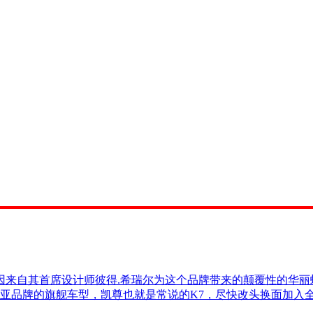
自其首席设计师彼得.希瑞尔为这个品牌带来的颠覆性的华丽
起亚品牌的旗舰车型，凯尊也就是常说的K7，尽快改头换面加入