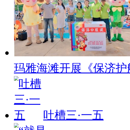
玛雅海滩开展《保济护
吐槽三·一五