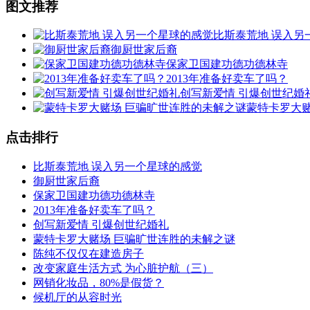
图文推荐
比斯泰荒地 误入另
御厨世家后裔
保家卫国建功德功德林寺
2013年准备好卖车了吗？
创写新爱情 引爆创世纪婚
蒙特卡罗大
点击排行
比斯泰荒地 误入另一个星球的感觉
御厨世家后裔
保家卫国建功德功德林寺
2013年准备好卖车了吗？
创写新爱情 引爆创世纪婚礼
蒙特卡罗大赌场 巨骗旷世连胜的未解之谜
陈纯不仅仅在建造房子
改变家庭生活方式 为心脏护航（三）
网销化妆品，80%是假货？
候机厅的从容时光