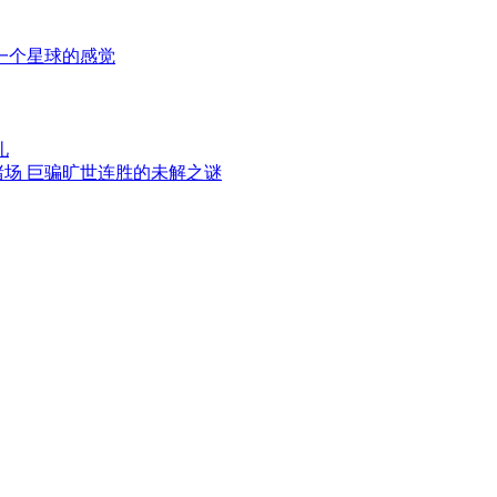
一个星球的感觉
礼
赌场 巨骗旷世连胜的未解之谜