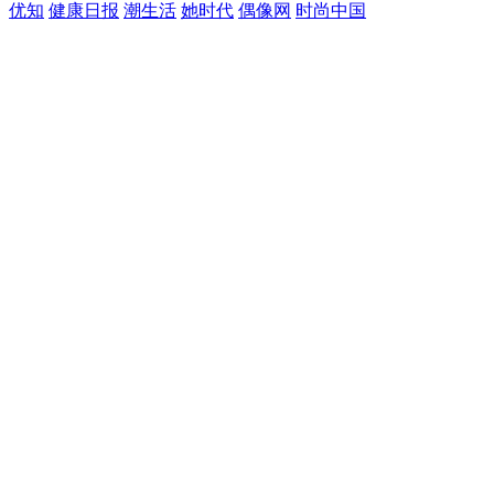
优知
健康日报
潮生活
她时代
偶像网
时尚中国