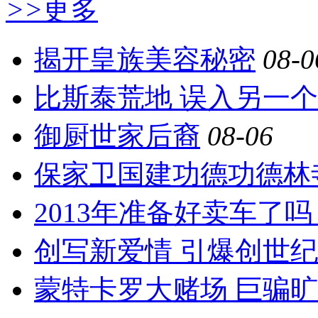
>>
更多
揭开皇族美容秘密
08-0
比斯泰荒地 误入另一
御厨世家后裔
08-06
保家卫国建功德功德林
2013年准备好卖车了吗
创写新爱情 引爆创世
蒙特卡罗大赌场 巨骗