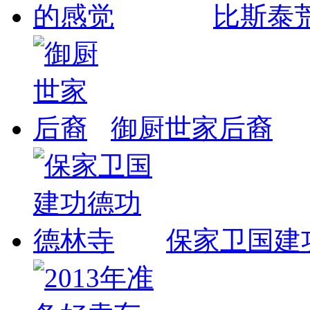
比斯泰
御厨世家后裔
保家卫国建