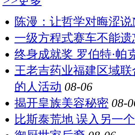
>>
更多
陈漫：让哲学对晦涩说
一级方程式赛车不能遗
终身成就奖 罗伯特·帕
王老吉药业福建区域联
的人活动
08-06
揭开皇族美容秘密
08-0
比斯泰荒地 误入另一