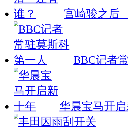
宫崎骏之后
BBC记者
华晨宝马开启