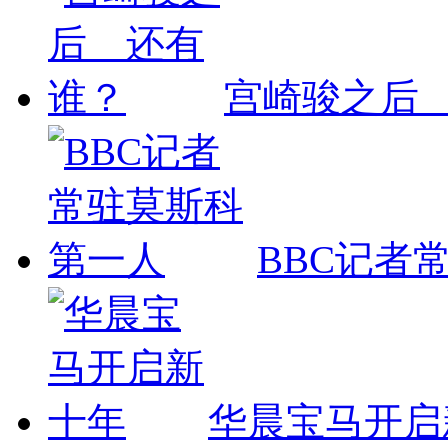
宫崎骏之后
BBC记者
华晨宝马开启