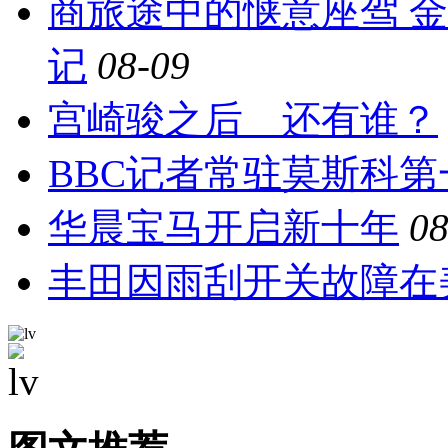
商旅途中的惬意座驾 
记
08-09
宫崎骏之后 还有谁？
BBC记者常驻莫斯科第
华晨宝马开启新十年
08
丰田因雨刮开关故障在