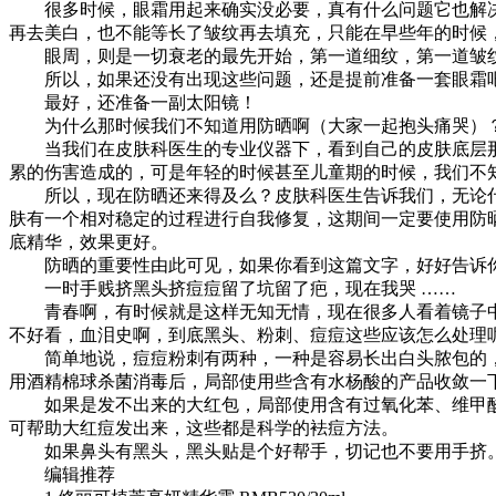
很多时候，眼霜用起来确实没必要，真有什么问题它也解决不
再去美白，也不能等长了皱纹再去填充，只能在早些年的时候
眼周，则是一切衰老的最先开始，第一道细纹，第一道皱纹
所以，如果还没有出现这些问题，还是提前准备一套眼霜吧
最好，还准备一副太阳镜！
为什么那时候我们不知道用防晒啊（大家一起抱头痛哭）
当我们在皮肤科医生的专业仪器下，看到自己的皮肤底层那
累的伤害造成的，可是年轻的时候甚至儿童期的时候，我们不
所以，现在防晒还来得及么？皮肤科医生告诉我们，无论什
肤有一个相对稳定的过程进行自我修复，这期间一定要使用防晒
底精华，效果更好。
防晒的重要性由此可见，如果你看到这篇文字，好好告诉你
一时手贱挤黑头挤痘痘留了坑留了疤，现在我哭 ……
青春啊，有时候就是这样无知无情，现在很多人看着镜子中
不好看，血泪史啊，到底黑头、粉刺、痘痘这些应该怎么处理
简单地说，痘痘粉刺有两种，一种是容易长出白头脓包的，
用酒精棉球杀菌消毒后，局部使用些含有水杨酸的产品收敛一
如果是发不出来的大红包，局部使用含有过氧化苯、维甲酸、维
可帮助大红痘发出来，这些都是科学的袪痘方法。
如果鼻头有黑头，黑头贴是个好帮手，切记也不要用手挤
编辑推荐