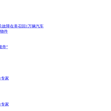
关故障在美召回1万辆汽车
物件
视帝”
诊专家
诊专家