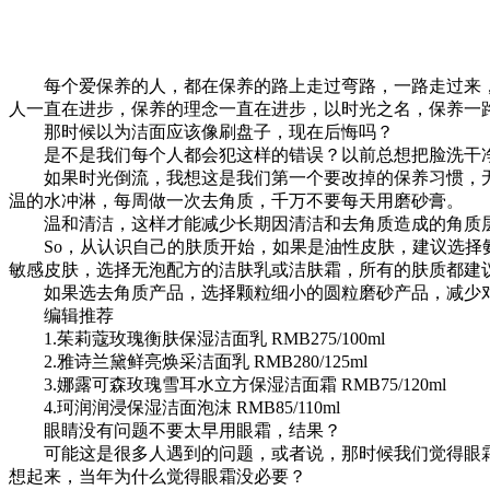
每个爱保养的人，都在保养的路上走过弯路，一路走过来，
人一直在进步，保养的理念一直在进步，以时光之名，保养一
那时候以为洁面应该像刷盘子，现在后悔吗？
是不是我们每个人都会犯这样的错误？以前总想把脸洗干净
如果时光倒流，我想这是我们第一个要改掉的保养习惯，无
温的水冲淋，每周做一次去角质，千万不要每天用磨砂膏。
温和清洁，这样才能减少长期因清洁和去角质造成的角质层
So，从认识自己的肤质开始，如果是油性皮肤，建议选择氨
敏感皮肤，选择无泡配方的洁肤乳或洁肤霜，所有的肤质都建
如果选去角质产品，选择颗粒细小的圆粒磨砂产品，减少
编辑推荐
1.茱莉蔻玫瑰衡肤保湿洁面乳 RMB275/100ml
2.雅诗兰黛鲜亮焕采洁面乳 RMB280/125ml
3.娜露可森玫瑰雪耳水立方保湿洁面霜 RMB75/120ml
4.珂润润浸保湿洁面泡沫 RMB85/110ml
眼睛没有问题不要太早用眼霜，结果？
可能这是很多人遇到的问题，或者说，那时候我们觉得眼霜
想起来，当年为什么觉得眼霜没必要？