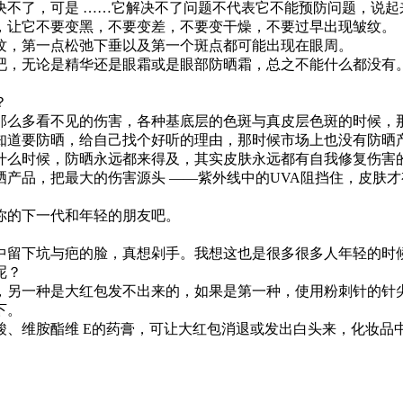
了，可是 ……它解决不了问题不代表它不能预防问题，说起
，让它不要变黑，不要变差，不要变干燥，不要过早出现皱纹。
，第一点松弛下垂以及第一个斑点都可能出现在眼周。
，无论是精华还是眼霜或是眼部防晒霜，总之不能什么都没有
？
么多看不见的伤害，各种基底层的色斑与真皮层色斑的时候，那
知道要防晒，给自己找个好听的理由，那时候市场上也没有防晒
么时候，防晒永远都来得及，其实皮肤永远都有自我修复伤害的
产品，把最大的伤害源头 ——紫外线中的UVA阻挡住，皮肤
的下一代和年轻的朋友吧。
留下坑与疤的脸，真想剁手。我想这也是很多很多人年轻的时候
呢？
另一种是大红包发不出来的，如果是第一种，使用粉刺针的针尖
下。
胺酯维 E的药膏，可让大红包消退或发出白头来，化妆品中，含
。