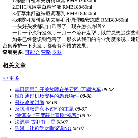
1.修丽可植萃亮妍精华露 RMB530/30ml
2.DHC抗痘美白精华液 RMB188/60ml
3.佰草集舒盈祛痘调理乳 RMB180/50ml
4.娜露可茶树油切去痘毛孔调理晚安冻膜 RMB89/60ml
一头好头发都让自己毁了，现在怎么办啊？
一月一个流行发色，一月一个流行发型，以前总想追这些潮
如果已经意识到危害了，那么从我们的专业角度来说，建议
密集养护一下头发，都会有不错的效果。
查看更多:
可能会
弯路
皮肤
相关文章
>>
更多
丰田因雨刮开关故障在美召回1万辆汽车
08-08
试图通过机场安检的愚蠢物件
08-08
科技改变时尚
08-08
反抗强权是永不过时的主题
08-07
“谢耳朵 ”三度获封喜剧“视帝”
08-07
法源寺 古刹有丁香
08-07
陈漫：让哲学对晦涩说NO
08-07