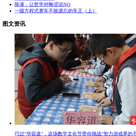
陈漫：让哲学对晦涩说NO
一级方程式赛车不能遗忘的车王（上）
图文资讯
巧过“华容道”，这场数学文化节带你挑战“智力游戏界的