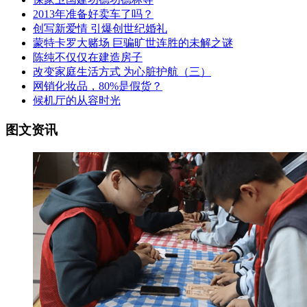
2013年准备好卖车了吗？
创写新爱情 引爆创世纪婚礼
蒙特卡罗大赌场 巨骗旷世连胜的未解之谜
陈纯不仅仅在建造房子
改变家庭生活方式 为心脏护航（三）
网销化妆品，80%是假货？
候机厅的从容时光
图文资讯