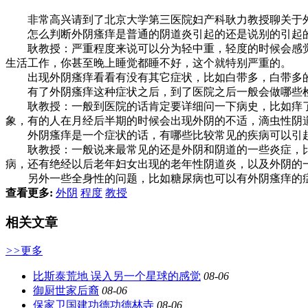
非常高兴请到了北京大学第三医院妇产科耿力教授聊关于外
怎么判断外阴瘙痒是普通的阴道炎引起的还是说别的引起
耿教授：严重程度来说可以分为轻中重，轻度的时候会感觉
生活工作，你甚至晚上睡觉都睡不好，这个就特别严重的。
出现外阴瘙痒看看有没有其它症状，比如白带多，白带多的
有了外阴瘙痒这种症状之后，到了医院之后一般会做哪些
耿教授：一般到医院的话肯定要详细问一下病史，比如痒了
象，有的人在月经后半期的时候会出现外阴的不适，滴虫性阴
外阴瘙痒是一个症状的话，有哪些比较常见的疾病可以引
耿教授：一般说来最常见的还是外阴和阴道的一些炎症，比
病，还有绝经以后老年妇女出现的老年性阴道炎，以及外阴的
另外一些全身性的问题，比如糖尿病也可以有外阴瘙痒的
查看更多:
外阴
程度
教授
相关文章
>>
更多
比斯泰荒地 误入另一个星球的感觉
08-06
御厨世家后裔
08-06
保家卫国建功德功德林寺
08-06