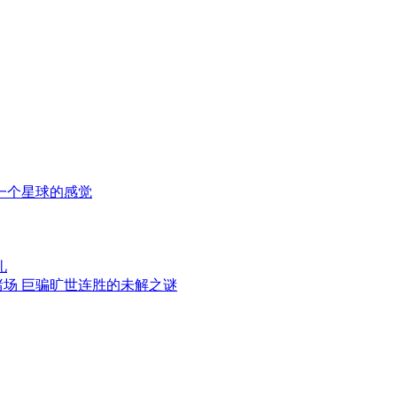
一个星球的感觉
礼
赌场 巨骗旷世连胜的未解之谜