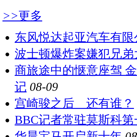
>>
更多
东风悦达起亚汽车有限
波士顿爆炸案嫌犯兄弟
商旅途中的惬意座驾 
记
08-09
宫崎骏之后 还有谁？
BBC记者常驻莫斯科第
华晨宝马开启新十年
08