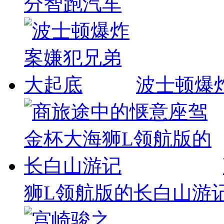
分智跑汽车
波士顿爆
狮L领航版的长白山游