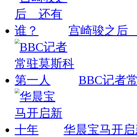
宫崎骏之后
BBC记者
华晨宝马开启