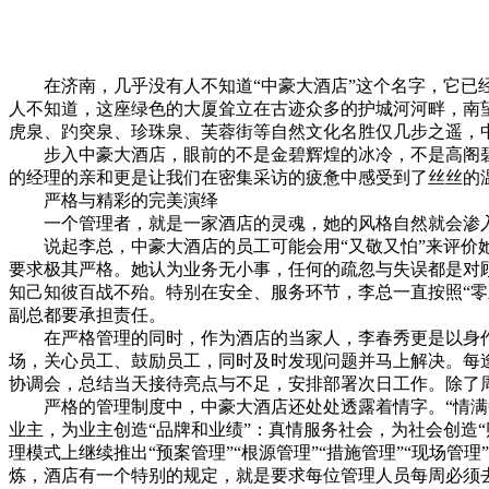
在济南，几乎没有人不知道“中豪大酒店”这个名字，它已经
人不知道，这座绿色的大厦耸立在古迹众多的护城河河畔，南
虎泉、趵突泉、珍珠泉、芙蓉街等自然文化名胜仅几步之遥，
步入中豪大酒店，眼前的不是金碧辉煌的冰冷，不是高阁碧
的经理的亲和更是让我们在密集采访的疲惫中感受到了丝丝的
严格与精彩的完美演绎
一个管理者，就是一家酒店的灵魂，她的风格自然就会渗入
说起李总，中豪大酒店的员工可能会用“又敬又怕”来评价她
要求极其严格。她认为业务无小事，任何的疏忽与失误都是对顾
知己知彼百战不殆。特别在安全、服务环节，李总一直按照“零
副总都要承担责任。
在严格管理的同时，作为酒店的当家人，李春秀更是以身作
场，关心员工、鼓励员工，同时及时发现问题并马上解决。每
协调会，总结当天接待亮点与不足，安排部署次日工作。除了
严格的管理制度中，中豪大酒店还处处透露着情字。“情满中
业主，为业主创造“品牌和业绩”：真情服务社会，为社会创造“
理模式上继续推出“预案管理”“根源管理”“措施管理”“现场
炼，酒店有一个特别的规定，就是要求每位管理人员每周必须