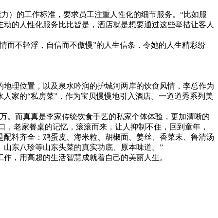
能力）的工作标准，要求员工注重人性化的细节服务。“比如服
主动的人性化服务比比皆是，酒店就是想要通过这些举措让客人
情而不轻浮，自信而不傲慢”的人生信条，令她的人生精彩纷
。
地理位置，以及泉水吟润的护城河两岸的饮食风情，李总作为
人家的“私房菜”，作为宝贝慢慢地引入酒店。一道道秀系列美
万。而真真是李家传统饮食手艺的私家个体体验，更加清晰的
入口，老家餐桌的记忆，滚滚而来，让人抑制不住，回到童年，
是配料齐全：鸡蛋皮、海米粒、胡椒面、姜丝、香菜末、鲁清汤
、山东八珍等山东头菜的真实功底、原本味道。”
作，用高超的生活智慧成就着自己的美丽人生。