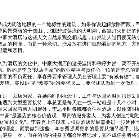
成为周边地段的一个地标性的建筑，如果你说起解放路西段，
望风景秀丽的千佛山，北眺碧波荡漾的大明湖，西靠灯火辉煌的
中豪大酒店与这些人文自然景观交相成趣，自然让人过目便无法
瓦的拘谨，而是一种亲切。沙发放在进门就能看到的地方，方便
温暖和亲切。
到酒店的文化中。中豪大酒店的这份温情和秩序井然，离不开总
。敬的是李总“以店为家”的敬业精神与责任心：怕的是李总的
客的不负责任。李春秀要求管理人员在管理上要“有威有德”，做
差错、零投诉”的“双零”标准要求员工，要求团队做到一次做对
则，以店为家。在她的时间概念里，工作与休息的时间很难划清
逢遇到大型重要接待，李总更是每天在一线一站就是十几个小时
周末回家与亲人团聚外，李总平时每晚都会住在酒店，以便随时
豪”是酒店的核心价值观。即真情服务客人，为客人创造“满意加
财富和文化”。李春秀上任以来，根据酒店发展需要进一步延伸“
管理”的理念。而要做到这些，李春秀强调更多的是要从细节着手
去健身一次，而在酒店的健身房都会留有记录，完不成任务者将