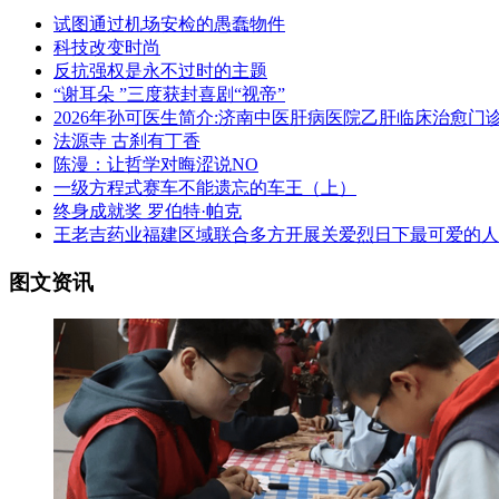
试图通过机场安检的愚蠢物件
科技改变时尚
反抗强权是永不过时的主题
“谢耳朵 ”三度获封喜剧“视帝”
2026年孙可医生简介:济南中医肝病医院乙肝临床治愈门
法源寺 古刹有丁香
陈漫：让哲学对晦涩说NO
一级方程式赛车不能遗忘的车王（上）
终身成就奖 罗伯特·帕克
王老吉药业福建区域联合多方开展关爱烈日下最可爱的人
图文资讯