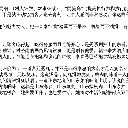
细”（对人细微、对事细致）、“两提高”（提高执行力和执行
，于是就主动地为客人送去膏药，让客人感到非常感动。像这样
魅力女人。她一直奉行着“稳重而不呆板，机智而不油滑，有
让顾客吃得起、吃得舒服而且吃得开心，是秀系列推出的宗旨
独钟，对济南的民俗风情饮食，更是别有偏爱。就中豪大酒店的
的人们，可能还在抱怨和议论的时候，李春秀已经把泉城杨柳泉水
价为：“一道宫廷秀丸，并不是非得李总的大名才足以扬名立
得淋漓尽致，无以复加。这道汤品，肉丸滑嫩脆爽，鲜肉的味道一
丸的清鲜滑爽以后，一道正宗地道的山东菜的味道出现，讲究的
的海腥味。这就是山东海参、山东蒸丸、山东烩松肉、山东杂拌
地融合。她热爱工作，也热爱生活。她将对生活的感悟融入到工