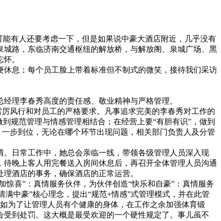
可能有人还要考虑一下，但是如果说中豪大酒店附近，几乎没有
泉城路，东临济南交通枢纽的解放桥，与解放阁、泉城广场、黑
忘怀。
休息；每个员工脸上带着标准但不制式的微笑，接待我们采访
经理李春秀高度的责任感、敬业精神与严格管理。
雷厉风行和对员工的严格要求。凡事追求完美的李春秀对工作的
到规范管理与情感管理相结合；在经营上要“有胆有识”，做到
、一步到位，无论在哪个环节出现问题，相关部门负责人及分管
。日常工作中，她总会亲临一线，带领各级管理人员深入现
，待晚上客人用完餐送入房间休息后，再召开全体管理人员沟通
处理酒店的事务，确保酒店的正常运营。
惊喜”：真情服务伙伴，为伙伴创造“快乐和自豪”：真情服务
情满中豪”核心理念，提出“规范+情感”式管理模式，并在此管
。比如为了让管理人员有个健康的身体，在工作之余加强体育锻
会受到处罚。这大概是最受欢迎的一个硬性规定了。事儿虽不