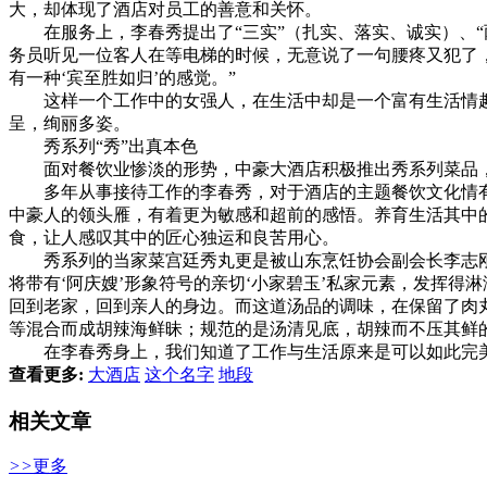
大，却体现了酒店对员工的善意和关怀。
在服务上，李春秀提出了“三实”（扎实、落实、诚实）、“两
务员听见一位客人在等电梯的时候，无意说了一句腰疼又犯了
有一种‘宾至胜如归’的感觉。”
这样一个工作中的女强人，在生活中却是一个富有生活情趣的
呈，绚丽多姿。
秀系列“秀”出真本色
面对餐饮业惨淡的形势，中豪大酒店积极推出秀系列菜品，
多年从事接待工作的李春秀，对于酒店的主题餐饮文化情有
中豪人的领头雁，有着更为敏感和超前的感悟。养育生活其中
食，让人感叹其中的匠心独运和良苦用心。
秀系列的当家菜宫廷秀丸更是被山东烹饪协会副会长李志刚评
将带有‘阿庆嫂’形象符号的亲切‘小家碧玉’私家元素，发挥
回到老家，回到亲人的身边。而这道汤品的调味，在保留了肉
等混合而成胡辣海鲜昧；规范的是汤清见底，胡辣而不压其鲜
在李春秀身上，我们知道了工作与生活原来是可以如此完美
查看更多:
大酒店
这个名字
地段
相关文章
>>
更多