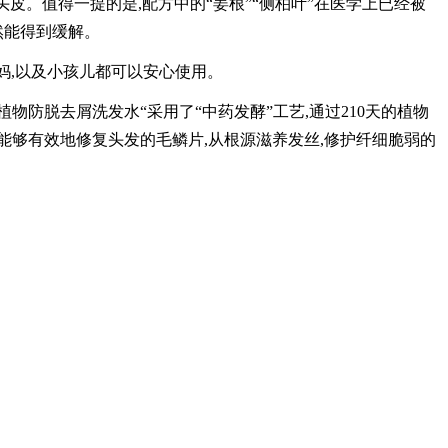
激头皮。值得一提的是,配方中的“姜根”“侧柏叶”在医学上已经被
然能得到缓解。
妈,以及小孩儿都可以安心使用。
防脱去屑洗发水“采用了“中药发酵”工艺,通过210天的植物
能够有效地修复头发的毛鳞片,从根源滋养发丝,修护纤细脆弱的