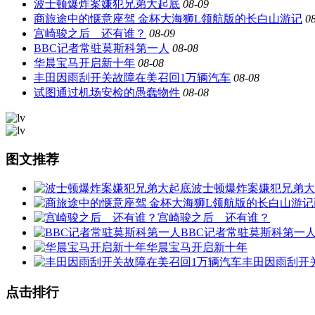
波士顿爆炸案嫌犯兄弟大起底
08-09
商旅途中的惬意座驾 金杯大海狮L领航版的长白山游记
0
宫崎骏之后 还有谁？
08-09
BBC记者常驻莫斯科第一人
08-08
华晨宝马开启新十年
08-08
丰田因雨刮开关故障在美召回1万辆汽车
08-08
试图通过机场安检的愚蠢物件
08-08
图文推荐
波士顿爆炸案嫌犯兄弟大
宫崎骏之后 还有谁？
BBC记者常驻莫斯科第一
华晨宝马开启新十年
丰田因雨刮开
点击排行