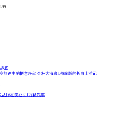
8-09
起底
商旅途中的惬意座驾 金杯大海狮L领航版的长白山游记
人
关故障在美召回1万辆汽车