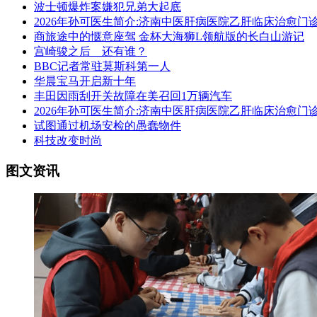
波士顿爆炸案嫌犯兄弟大起底
2026年孙可医生简介:济南中医肝病医院乙肝临床治愈门
商旅途中的惬意座驾 金杯大海狮L领航版的长白山游记
宫崎骏之后 还有谁？
BBC记者常驻莫斯科第一人
华晨宝马开启新十年
丰田因雨刮开关故障在美召回1万辆汽车
2026年孙可医生简介:济南中医肝病医院乙肝临床治愈门
试图通过机场安检的愚蠢物件
科技改变时尚
图文资讯