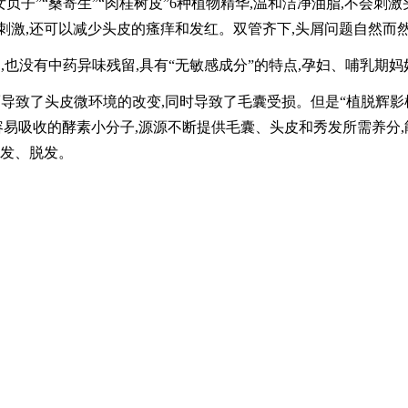
“女贞子”“桑寄生”“肉桂树皮”6种植物精华,温和洁净油脂,不会刺
刺激,还可以减少头皮的瘙痒和发红。双管齐下,头屑问题自然而
也没有中药异味残留,具有“无敏感成分”的特点,孕妇、哺乳期妈
致了头皮微环境的改变,同时导致了毛囊受损。但是“植脱辉影植物
容易吸收的酵素小分子,源源不断提供毛囊、头皮和秀发所需养分,
断发、脱发。