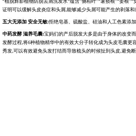
“植脱辉影植物防脱去屑洗发水“蕴含”侧柏叶”“薯蓣根”“姜根”
证明可以缓解头皮炎症和头屑,能够减少头屑可能产生的剥落和
五大无添加 安全无敏:
拒绝皂基、硫酸盐、硅油和人工色素添加,
中药发酵 滋养毛囊:
宝妈们的产后脱发大多是由于身体的改变而导
发酵过程,将6种植物精华中的有效大分子转化成为头皮毛囊更
秀发,可以有效避免头发打结而导致梳头的时候扯到头皮,避免